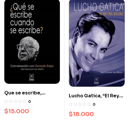
Que se escribe,
Lucho Gatica, “El Rey
Cuando se escribe.
0
del Bolero”.
0
$
15.000
$
18.000