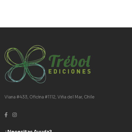
Viana #433, Oficina #1112, Viña del Mar, Chile
¿Necesitas Ayuda?