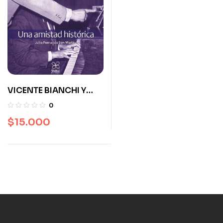
VICENTE BIANCHI Y
PABLO NERUDA
0
$
15.000