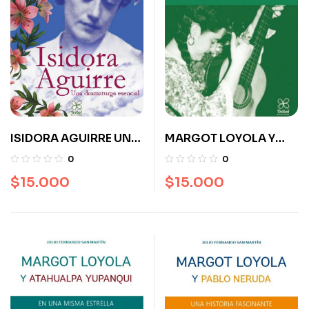
ISIDORA AGUIRRE UNA
MARGOT LOYOLA Y
DRAMATURGA
ALEJANDRO
0
0
ESENCIAL
JODOROWSKY.
$
15.000
$
15.000
JUNTOS POR PARÍS.