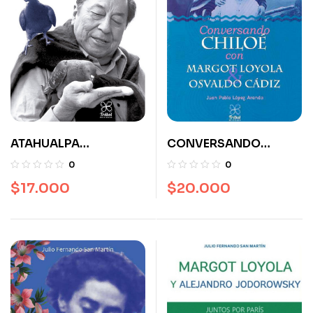
ATAHUALPA
CONVERSANDO
YUPANQUI. SU GRAN
CHILOÉ CON MARGOT
0
0
RELACIÓN CON CHILE
LOYOLA & OSVALDO
$
17.000
$
20.000
CÁDIZ