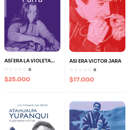
ASÍ ERA LA VIOLETA
ASI ERA VICTOR JARA
PARRA
0
0
$
25.000
$
17.000