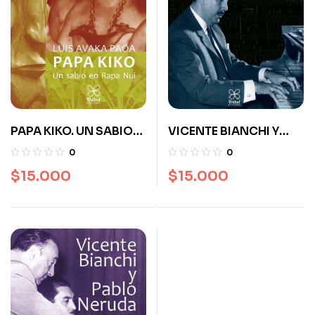
PAPA KIKO. UN SABIO
VICENTE BIANCHI Y
EN RAPANUI
MOZART
0
0
$
15.000
$
15.000